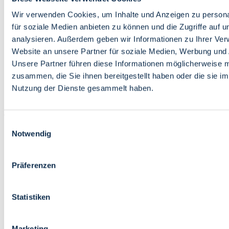
Bildung
Wirtschaft
Wir verwenden Cookies, um Inhalte und Anzeigen zu persona
Wissenschaft
für soziale Medien anbieten zu können und die Zugriffe auf 
Marktplatz
analysieren. Außerdem geben wir Informationen zu Ihrer Ve
Website an unsere Partner für soziale Medien, Werbung und 
Bremen barrierefrei
Login
Unsere Partner führen diese Informationen möglicherweise m
Leichte Sprache
zusammen, die Sie ihnen bereitgestellt haben oder die sie i
Zur Deutschen Gebärdensprache
Nutzung der Dienste gesammelt haben.
English
Einwilligungsauswahl
Notwendig
Präferenzen
Bremen barrierefrei
Login
Statistiken
Leichte Sprache
Zur Deutschen Gebärdensprache
English
Marketing