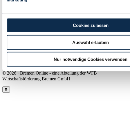
Land Bremen
Instagram
Pinterest
Facebook
Tiktok
Youtube
Impressum & Kontakt
Cookies zulassen
Barrierefreiheit
Produkte & Mediadaten
Presse
Auswahl erlauben
Über uns
Inhaltsübersicht
Nutzungsbedingungen
Nur notwendige Cookies verwenden
Datenschutz
© 2026 · Bremen Online - eine Abteilung der WFB
Wirtschaftsförderung Bremen GmbH