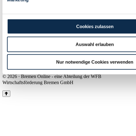
Land Bremen
Instagram
Pinterest
Facebook
Tiktok
Youtube
Impressum & Kontakt
Cookies zulassen
Barrierefreiheit
Produkte & Mediadaten
Presse
Auswahl erlauben
Über uns
Inhaltsübersicht
Nutzungsbedingungen
Nur notwendige Cookies verwenden
Datenschutz
© 2026 · Bremen Online - eine Abteilung der WFB
Wirtschaftsförderung Bremen GmbH