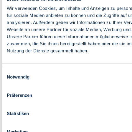
Bildung
Wirtschaft
Wir verwenden Cookies, um Inhalte und Anzeigen zu persona
Wissenschaft
für soziale Medien anbieten zu können und die Zugriffe auf 
Marktplatz
analysieren. Außerdem geben wir Informationen zu Ihrer Ve
Website an unsere Partner für soziale Medien, Werbung und 
Bremen barrierefrei
Login
Unsere Partner führen diese Informationen möglicherweise m
Leichte Sprache
zusammen, die Sie ihnen bereitgestellt haben oder die sie i
Zur Deutschen Gebärdensprache
Nutzung der Dienste gesammelt haben.
English
Einwilligungsauswahl
Notwendig
Präferenzen
Bremen barrierefrei
Login
Statistiken
Leichte Sprache
Zur Deutschen Gebärdensprache
English
Marketing