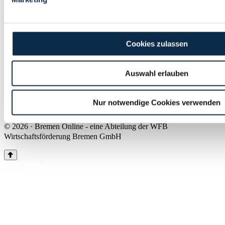
Land Bremen
Instagram
Pinterest
Facebook
Tiktok
Youtube
Impressum & Kontakt
Cookies zulassen
Barrierefreiheit
Produkte & Mediadaten
Presse
Auswahl erlauben
Über uns
Inhaltsübersicht
Nutzungsbedingungen
Nur notwendige Cookies verwenden
Datenschutz
© 2026 · Bremen Online - eine Abteilung der WFB
Wirtschaftsförderung Bremen GmbH