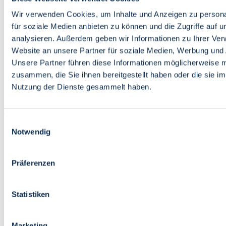
Bildung
Wirtschaft
Wir verwenden Cookies, um Inhalte und Anzeigen zu persona
Wissenschaft
für soziale Medien anbieten zu können und die Zugriffe auf 
Marktplatz
analysieren. Außerdem geben wir Informationen zu Ihrer Ve
Website an unsere Partner für soziale Medien, Werbung und 
Bremen barrierefrei
Login
Unsere Partner führen diese Informationen möglicherweise m
Leichte Sprache
zusammen, die Sie ihnen bereitgestellt haben oder die sie i
Zur Deutschen Gebärdensprache
Nutzung der Dienste gesammelt haben.
English
Einwilligungsauswahl
Notwendig
Präferenzen
Bremen barrierefrei
Login
Statistiken
Leichte Sprache
Zur Deutschen Gebärdensprache
English
Marketing