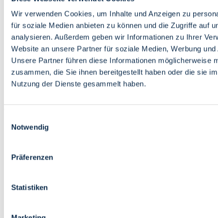
Bildung
Wirtschaft
Wir verwenden Cookies, um Inhalte und Anzeigen zu persona
Wissenschaft
für soziale Medien anbieten zu können und die Zugriffe auf 
Marktplatz
analysieren. Außerdem geben wir Informationen zu Ihrer Ve
Website an unsere Partner für soziale Medien, Werbung und 
Bremen barrierefrei
Login
Unsere Partner führen diese Informationen möglicherweise m
Leichte Sprache
zusammen, die Sie ihnen bereitgestellt haben oder die sie i
Zur Deutschen Gebärdensprache
Nutzung der Dienste gesammelt haben.
English
Einwilligungsauswahl
Notwendig
Präferenzen
Bremen barrierefrei
Login
Statistiken
Leichte Sprache
Zur Deutschen Gebärdensprache
English
Marketing