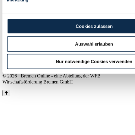
Land Bremen
Instagram
Pinterest
Facebook
Tiktok
Youtube
Impressum & Kontakt
Cookies zulassen
Barrierefreiheit
Produkte & Mediadaten
Presse
Auswahl erlauben
Über uns
Inhaltsübersicht
Nutzungsbedingungen
Nur notwendige Cookies verwenden
Datenschutz
© 2026 · Bremen Online - eine Abteilung der WFB
Wirtschaftsförderung Bremen GmbH