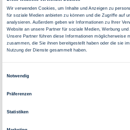
Bildung
Wirtschaft
Wir verwenden Cookies, um Inhalte und Anzeigen zu persona
Wissenschaft
für soziale Medien anbieten zu können und die Zugriffe auf 
Marktplatz
analysieren. Außerdem geben wir Informationen zu Ihrer Ve
Website an unsere Partner für soziale Medien, Werbung und 
Bremen barrierefrei
Login
Unsere Partner führen diese Informationen möglicherweise m
Leichte Sprache
zusammen, die Sie ihnen bereitgestellt haben oder die sie i
Zur Deutschen Gebärdensprache
Nutzung der Dienste gesammelt haben.
English
Einwilligungsauswahl
Notwendig
Präferenzen
Bremen barrierefrei
Login
Statistiken
Leichte Sprache
Zur Deutschen Gebärdensprache
English
Marketing