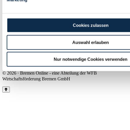
Land Bremen
Instagram
Pinterest
Facebook
Tiktok
Youtube
Impressum & Kontakt
Cookies zulassen
Barrierefreiheit
Produkte & Mediadaten
Presse
Auswahl erlauben
Über uns
Inhaltsübersicht
Nutzungsbedingungen
Nur notwendige Cookies verwenden
Datenschutz
© 2026 · Bremen Online - eine Abteilung der WFB
Wirtschaftsförderung Bremen GmbH