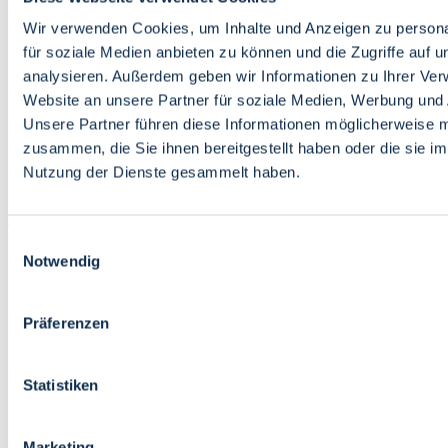
Bildung
Wirtschaft
Wir verwenden Cookies, um Inhalte und Anzeigen zu persona
Wissenschaft
für soziale Medien anbieten zu können und die Zugriffe auf 
Marktplatz
analysieren. Außerdem geben wir Informationen zu Ihrer Ve
Website an unsere Partner für soziale Medien, Werbung und 
Bremen barrierefrei
Login
Unsere Partner führen diese Informationen möglicherweise m
Leichte Sprache
zusammen, die Sie ihnen bereitgestellt haben oder die sie i
Zur Deutschen Gebärdensprache
Nutzung der Dienste gesammelt haben.
English
Einwilligungsauswahl
Notwendig
Präferenzen
Bremen barrierefrei
Login
Statistiken
Leichte Sprache
Zur Deutschen Gebärdensprache
English
Marketing