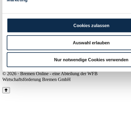
Land Bremen
Instagram
Pinterest
Facebook
Tiktok
Youtube
Impressum & Kontakt
Cookies zulassen
Barrierefreiheit
Produkte & Mediadaten
Presse
Auswahl erlauben
Über uns
Inhaltsübersicht
Nutzungsbedingungen
Nur notwendige Cookies verwenden
Datenschutz
© 2026 · Bremen Online - eine Abteilung der WFB
Wirtschaftsförderung Bremen GmbH