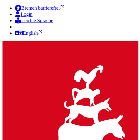
Bremen barrierefrei
Login
Leichte Sprache
Zur Deutschen Gebärdensprache
English