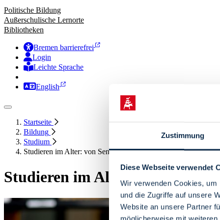
Politische Bildung
Außerschulische Lernorte
Bibliotheken
Bremen barrierefrei
Login
Leichte Sprache
Zur Deutschen Gebärdensprache
English
Startseite
Bildung
Zustimmung
Studium
Studieren im Alter: von Seniorenstudium bis Gasthörerschaft
Diese Webseite verwendet 
Studieren im Alter: von Senior
Wir verwenden Cookies, um I
und die Zugriffe auf unsere 
Website an unsere Partner fü
möglicherweise mit weiteren