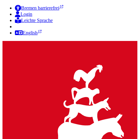
Bremen barrierefrei
Login
Leichte Sprache
Zur Deutschen Gebärdensprache
English