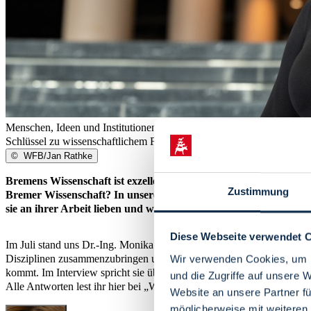
Menschen, Ideen und Institutionen zusammenbringen – und so die Zuku
Schlüssel zu wissenschaftlichem Fortschritt hält und welche Antworten 
©
WFB/Jan Rathke
Bremens Wissenschaft ist exzellent! Und daran haben natürlich d
Zustimmung
Bremer Wissenschaft? In unserer Porträt-Reihe
Wissenschaft pe
sie an ihrer Arbeit lieben und warum der Standort Bremen für sie
Diese Webseite verwendet 
Im Juli stand uns Dr.-Ing. Monika Michaelis Rede und Antwort. Als Ko
Disziplinen zusammenzubringen und so neue Ideen entstehen zu lasse
Wir verwenden Cookies, um I
kommt. Im Interview spricht sie über ihren ungewöhnlichen Karriere
und die Zugriffe auf unsere 
Alle Antworten lest ihr hier bei „Wissenschaft persönlich“.
Website an unsere Partner fü
möglicherweise mit weiteren