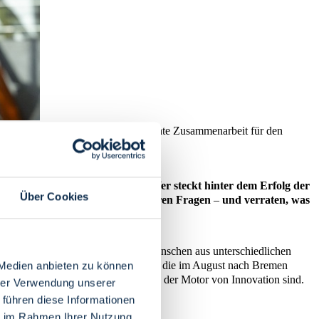
ika Michaelis täglich. Warum sie echte Zusammenarbeit für den
n tummeln, erheblichen Anteil. Wer steckt hinter dem Erfolg der
Über Cookies
mmunikator:innen regelmäßig unseren Fragen
–
und verraten, was
iance
begeistert sie sich dafür, Menschen aus unterschiedlichen
tweit bedeutendsten KI-Konferenzen, die im August nach Bremen
 Medien anbieten zu können
rüber, warum Kooperationen für sie der Motor von Innovation sind.
hrer Verwendung unserer
 führen diese Informationen
ie im Rahmen Ihrer Nutzung