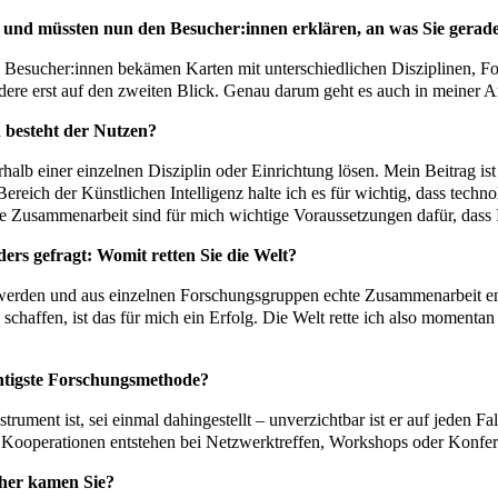
nd und müssten nun den Besucher:innen erklären, an was Sie gerade
e Besucher:innen bekämen Karten mit unterschiedlichen Disziplinen, 
ere erst auf den zweiten Blick. Genau darum geht es auch in meiner
n besteht der Nutzen?
rhalb einer einzelnen Disziplin oder Einrichtung lösen. Mein Beitrag i
reich der Künstlichen Intelligenz halte ich es für wichtig, dass techn
le Zusammenarbeit sind für mich wichtige Voraussetzungen dafür, dass I
ers gefragt: Womit retten Sie die Welt?
e werden und aus einzelnen Forschungsgruppen echte Zusammenarbeit en
en, ist das für mich ein Erfolg. Die Welt rette ich also momentan nic
chtigste Forschungsmethode?
ument ist, sei einmal dahingestellt – unverzichtbar ist er auf jeden Fa
ooperationen entstehen bei Netzwerktreffen, Workshops oder Konfere
her kamen Sie?