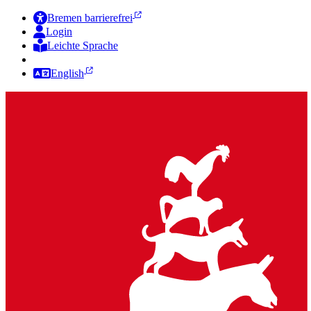
Bremen barrierefrei
Login
Leichte Sprache
Zur Deutschen Gebärdensprache
English