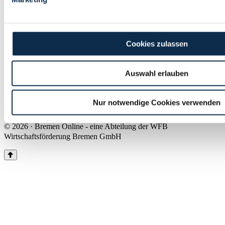
Land Bremen
Instagram
Pinterest
Facebook
Tiktok
Youtube
Impressum & Kontakt
Cookies zulassen
Barrierefreiheit
Produkte & Mediadaten
Presse
Auswahl erlauben
Über uns
Inhaltsübersicht
Nutzungsbedingungen
Nur notwendige Cookies verwenden
Datenschutz
© 2026 · Bremen Online - eine Abteilung der WFB
Wirtschaftsförderung Bremen GmbH