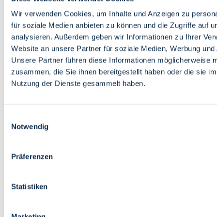
Bildung
Wirtschaft
Wir verwenden Cookies, um Inhalte und Anzeigen zu persona
Wissenschaft
für soziale Medien anbieten zu können und die Zugriffe auf 
Marktplatz
analysieren. Außerdem geben wir Informationen zu Ihrer Ve
Website an unsere Partner für soziale Medien, Werbung und 
Bremen barrierefrei
Login
Unsere Partner führen diese Informationen möglicherweise m
Leichte Sprache
zusammen, die Sie ihnen bereitgestellt haben oder die sie i
Zur Deutschen Gebärdensprache
Nutzung der Dienste gesammelt haben.
English
Einwilligungsauswahl
Notwendig
Präferenzen
Bremen barrierefrei
Login
Statistiken
Leichte Sprache
Zur Deutschen Gebärdensprache
English
Marketing