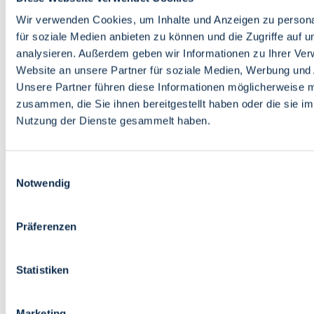
Bildung
Wirtschaft
Wir verwenden Cookies, um Inhalte und Anzeigen zu persona
Wissenschaft
für soziale Medien anbieten zu können und die Zugriffe auf 
Marktplatz
analysieren. Außerdem geben wir Informationen zu Ihrer Ve
Website an unsere Partner für soziale Medien, Werbung und 
Bremen barrierefrei
Login
Unsere Partner führen diese Informationen möglicherweise m
Leichte Sprache
zusammen, die Sie ihnen bereitgestellt haben oder die sie i
Zur Deutschen Gebärdensprache
Nutzung der Dienste gesammelt haben.
English
Einwilligungsauswahl
Notwendig
Präferenzen
Bremen barrierefrei
Login
Statistiken
Leichte Sprache
Zur Deutschen Gebärdensprache
English
Marketing