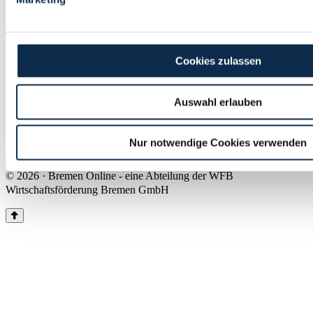
Land Bremen
Instagram
Pinterest
Facebook
Tiktok
Youtube
Impressum & Kontakt
Cookies zulassen
Barrierefreiheit
Produkte & Mediadaten
Presse
Auswahl erlauben
Über uns
Inhaltsübersicht
Nutzungsbedingungen
Nur notwendige Cookies verwenden
Datenschutz
© 2026 · Bremen Online - eine Abteilung der WFB
Wirtschaftsförderung Bremen GmbH