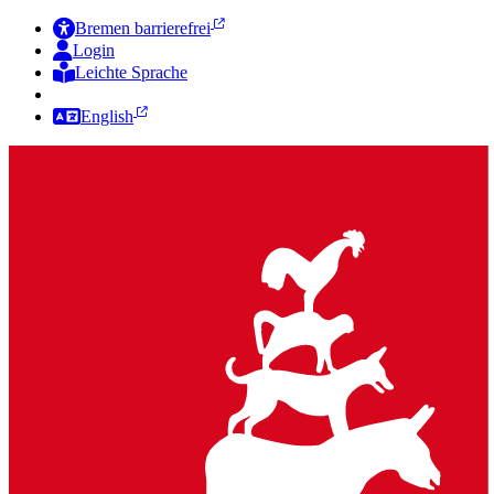
Bremen barrierefrei
Login
Leichte Sprache
Zur Deutschen Gebärdensprache
English