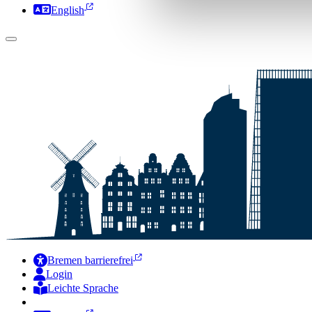
English
Bremen barrierefrei
Login
Leichte Sprache
Zur Deutschen Gebärdensprache