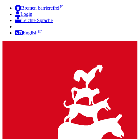
Bremen barrierefrei
Login
Leichte Sprache
Zur Deutschen Gebärdensprache
English