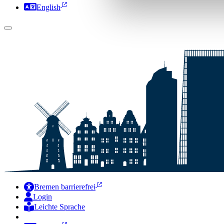
English
Bremen barrierefrei
Login
Leichte Sprache
Zur Deutschen Gebärdensprache