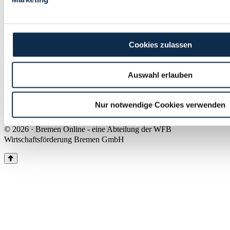
Land Bremen
Instagram
Pinterest
Facebook
Tiktok
Youtube
Impressum & Kontakt
Cookies zulassen
Barrierefreiheit
Produkte & Mediadaten
Presse
Auswahl erlauben
Über uns
Inhaltsübersicht
Nutzungsbedingungen
Nur notwendige Cookies verwenden
Datenschutz
© 2026 · Bremen Online - eine Abteilung der WFB
Wirtschaftsförderung Bremen GmbH