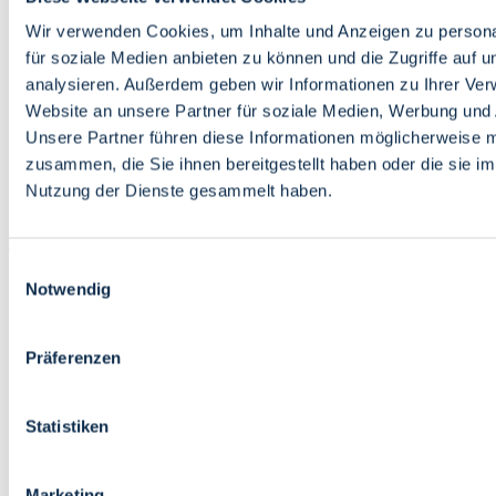
Bildung
Wirtschaft
Wir verwenden Cookies, um Inhalte und Anzeigen zu persona
Wissenschaft
für soziale Medien anbieten zu können und die Zugriffe auf 
Marktplatz
analysieren. Außerdem geben wir Informationen zu Ihrer Ve
Website an unsere Partner für soziale Medien, Werbung und 
Bremen barrierefrei
Login
Unsere Partner führen diese Informationen möglicherweise m
Leichte Sprache
zusammen, die Sie ihnen bereitgestellt haben oder die sie i
Zur Deutschen Gebärdensprache
Nutzung der Dienste gesammelt haben.
English
Einwilligungsauswahl
Notwendig
Präferenzen
Bremen barrierefrei
Login
Statistiken
Leichte Sprache
Zur Deutschen Gebärdensprache
English
Marketing