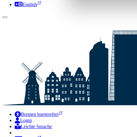
English
Bremen barrierefrei
Login
Leichte Sprache
Zur Deutschen Gebärdensprache