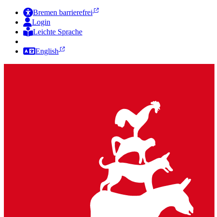
Bremen barrierefrei
Login
Leichte Sprache
Zur Deutschen Gebärdensprache
English