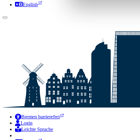
English
Bremen barrierefrei
Login
Leichte Sprache
Zur Deutschen Gebärdensprache