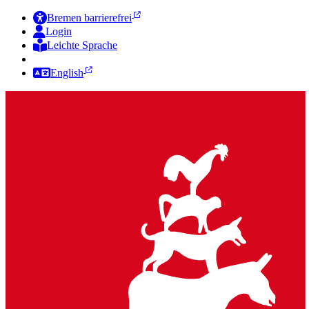
Bremen barrierefrei
Login
Leichte Sprache
Zur Deutschen Gebärdensprache
English