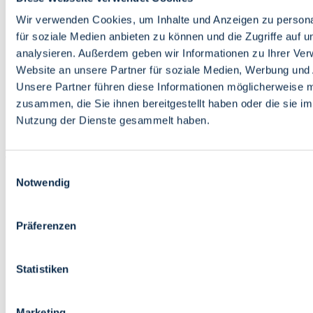
Bildung
Wirtschaft
Wir verwenden Cookies, um Inhalte und Anzeigen zu persona
Wissenschaft
für soziale Medien anbieten zu können und die Zugriffe auf 
Marktplatz
analysieren. Außerdem geben wir Informationen zu Ihrer Ve
Website an unsere Partner für soziale Medien, Werbung und 
Bremen barrierefrei
Login
Unsere Partner führen diese Informationen möglicherweise m
Leichte Sprache
zusammen, die Sie ihnen bereitgestellt haben oder die sie i
Zur Deutschen Gebärdensprache
Nutzung der Dienste gesammelt haben.
English
Einwilligungsauswahl
Notwendig
Präferenzen
Bremen barrierefrei
Login
Statistiken
Leichte Sprache
Zur Deutschen Gebärdensprache
English
Marketing