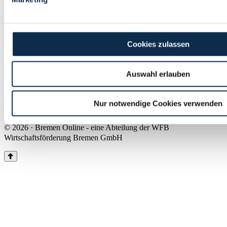
Land Bremen
Instagram
Pinterest
Facebook
Tiktok
Youtube
Impressum & Kontakt
Cookies zulassen
Barrierefreiheit
Produkte & Mediadaten
Presse
Auswahl erlauben
Über uns
Inhaltsübersicht
Nutzungsbedingungen
Nur notwendige Cookies verwenden
Datenschutz
© 2026 · Bremen Online - eine Abteilung der WFB
Wirtschaftsförderung Bremen GmbH