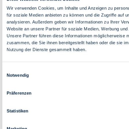
Bildung
Wirtschaft
Wir verwenden Cookies, um Inhalte und Anzeigen zu persona
Wissenschaft
für soziale Medien anbieten zu können und die Zugriffe auf 
Marktplatz
analysieren. Außerdem geben wir Informationen zu Ihrer Ve
Website an unsere Partner für soziale Medien, Werbung und 
Bremen barrierefrei
Login
Unsere Partner führen diese Informationen möglicherweise m
Leichte Sprache
zusammen, die Sie ihnen bereitgestellt haben oder die sie i
Zur Deutschen Gebärdensprache
Nutzung der Dienste gesammelt haben.
English
Einwilligungsauswahl
Notwendig
Präferenzen
Bremen barrierefrei
Login
Statistiken
Leichte Sprache
Zur Deutschen Gebärdensprache
English
Marketing