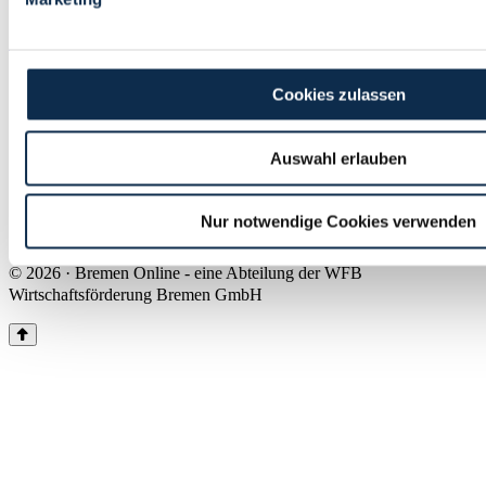
Land Bremen
Instagram
Pinterest
Facebook
Tiktok
Youtube
Impressum & Kontakt
Cookies zulassen
Barrierefreiheit
Produkte & Mediadaten
Presse
Auswahl erlauben
Über uns
Inhaltsübersicht
Nutzungsbedingungen
Nur notwendige Cookies verwenden
Datenschutz
© 2026 · Bremen Online - eine Abteilung der WFB
Wirtschaftsförderung Bremen GmbH