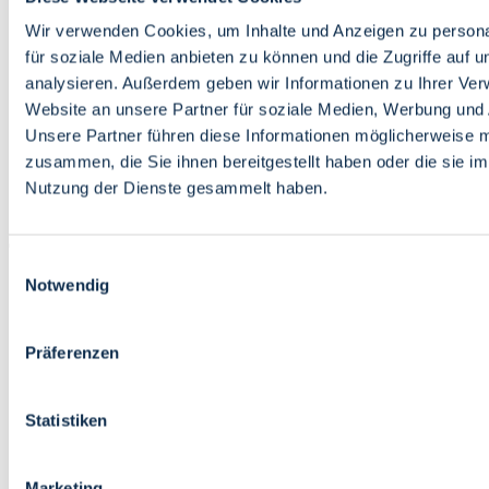
Bildung
Wirtschaft
Wir verwenden Cookies, um Inhalte und Anzeigen zu persona
Wissenschaft
für soziale Medien anbieten zu können und die Zugriffe auf 
Marktplatz
analysieren. Außerdem geben wir Informationen zu Ihrer Ve
Website an unsere Partner für soziale Medien, Werbung und 
Bremen barrierefrei
Login
Unsere Partner führen diese Informationen möglicherweise m
Leichte Sprache
zusammen, die Sie ihnen bereitgestellt haben oder die sie i
Zur Deutschen Gebärdensprache
Nutzung der Dienste gesammelt haben.
English
Einwilligungsauswahl
Notwendig
Präferenzen
Bremen barrierefrei
Login
Statistiken
Leichte Sprache
Zur Deutschen Gebärdensprache
English
Marketing