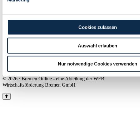
Land Bremen
Instagram
Pinterest
Facebook
Tiktok
Youtube
Impressum & Kontakt
Cookies zulassen
Barrierefreiheit
Produkte & Mediadaten
Presse
Auswahl erlauben
Über uns
Inhaltsübersicht
Nutzungsbedingungen
Nur notwendige Cookies verwenden
Datenschutz
© 2026 · Bremen Online - eine Abteilung der WFB
Wirtschaftsförderung Bremen GmbH