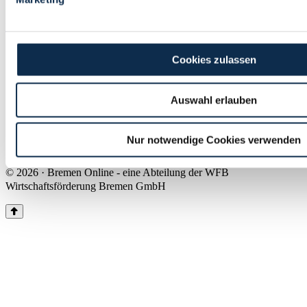
Land Bremen
Instagram
Pinterest
Facebook
Tiktok
Youtube
Impressum & Kontakt
Cookies zulassen
Barrierefreiheit
Produkte & Mediadaten
Presse
Auswahl erlauben
Über uns
Inhaltsübersicht
Nutzungsbedingungen
Nur notwendige Cookies verwenden
Datenschutz
© 2026 · Bremen Online - eine Abteilung der WFB
Wirtschaftsförderung Bremen GmbH