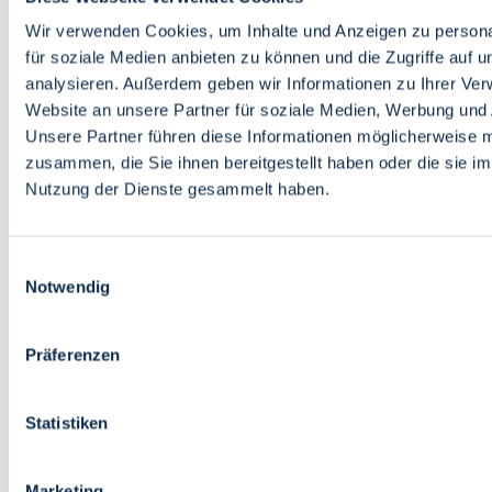
Bildung
Wirtschaft
Wir verwenden Cookies, um Inhalte und Anzeigen zu persona
Wissenschaft
für soziale Medien anbieten zu können und die Zugriffe auf 
Marktplatz
analysieren. Außerdem geben wir Informationen zu Ihrer Ve
Website an unsere Partner für soziale Medien, Werbung und 
Bremen barrierefrei
Login
Unsere Partner führen diese Informationen möglicherweise m
Leichte Sprache
zusammen, die Sie ihnen bereitgestellt haben oder die sie i
Zur Deutschen Gebärdensprache
Nutzung der Dienste gesammelt haben.
English
Einwilligungsauswahl
Notwendig
Präferenzen
Bremen barrierefrei
Login
Statistiken
Leichte Sprache
Zur Deutschen Gebärdensprache
English
Marketing