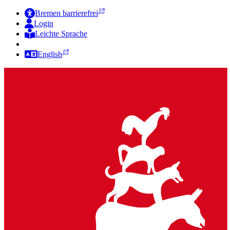
Bremen barrierefrei
Login
Leichte Sprache
Zur Deutschen Gebärdensprache
English