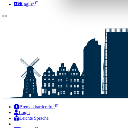
English
Bremen barrierefrei
Login
Leichte Sprache
Zur Deutschen Gebärdensprache