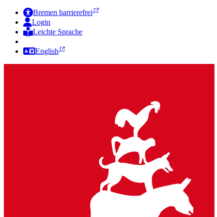
Bremen barrierefrei
Login
Leichte Sprache
Zur Deutschen Gebärdensprache
English