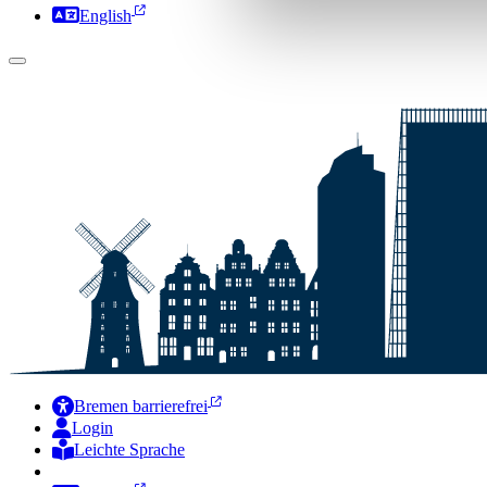
English
Bremen barrierefrei
Login
Leichte Sprache
Zur Deutschen Gebärdensprache