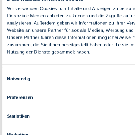
Bildung
Wirtschaft
Wir verwenden Cookies, um Inhalte und Anzeigen zu persona
Wissenschaft
für soziale Medien anbieten zu können und die Zugriffe auf 
Marktplatz
analysieren. Außerdem geben wir Informationen zu Ihrer Ve
Website an unsere Partner für soziale Medien, Werbung und 
Bremen barrierefrei
Login
Unsere Partner führen diese Informationen möglicherweise m
Leichte Sprache
zusammen, die Sie ihnen bereitgestellt haben oder die sie i
Zur Deutschen Gebärdensprache
Nutzung der Dienste gesammelt haben.
English
Einwilligungsauswahl
Notwendig
Präferenzen
Bremen barrierefrei
Login
Statistiken
Leichte Sprache
Zur Deutschen Gebärdensprache
English
Marketing