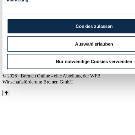
Land Bremen
Instagram
Pinterest
Facebook
Tiktok
Youtube
Impressum & Kontakt
Cookies zulassen
Barrierefreiheit
Produkte & Mediadaten
Presse
Auswahl erlauben
Über uns
Inhaltsübersicht
Nutzungsbedingungen
Nur notwendige Cookies verwenden
Datenschutz
© 2026 · Bremen Online - eine Abteilung der WFB
Wirtschaftsförderung Bremen GmbH