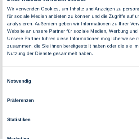
Bildung
Wirtschaft
Wir verwenden Cookies, um Inhalte und Anzeigen zu persona
Wissenschaft
für soziale Medien anbieten zu können und die Zugriffe auf 
Marktplatz
analysieren. Außerdem geben wir Informationen zu Ihrer Ve
Website an unsere Partner für soziale Medien, Werbung und 
Bremen barrierefrei
Login
Unsere Partner führen diese Informationen möglicherweise m
Leichte Sprache
zusammen, die Sie ihnen bereitgestellt haben oder die sie i
Zur Deutschen Gebärdensprache
Nutzung der Dienste gesammelt haben.
English
Einwilligungsauswahl
Notwendig
Präferenzen
Bremen barrierefrei
Login
Statistiken
Leichte Sprache
Zur Deutschen Gebärdensprache
English
Marketing