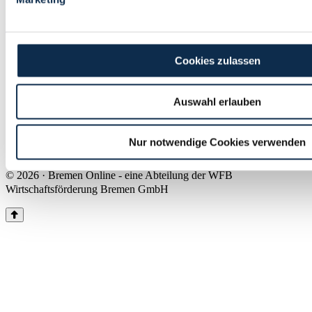
Land Bremen
Instagram
Pinterest
Facebook
Tiktok
Youtube
Impressum & Kontakt
Cookies zulassen
Barrierefreiheit
Produkte & Mediadaten
Presse
Auswahl erlauben
Über uns
Inhaltsübersicht
Nutzungsbedingungen
Nur notwendige Cookies verwenden
Datenschutz
© 2026 · Bremen Online - eine Abteilung der WFB
Wirtschaftsförderung Bremen GmbH