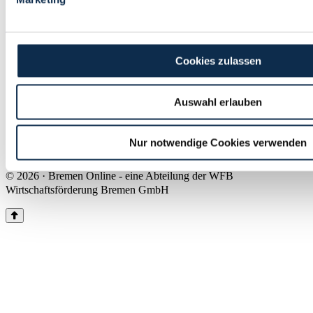
Land Bremen
Instagram
Pinterest
Facebook
Tiktok
Youtube
Impressum & Kontakt
Cookies zulassen
Barrierefreiheit
Produkte & Mediadaten
Presse
Auswahl erlauben
Über uns
Inhaltsübersicht
Nutzungsbedingungen
Nur notwendige Cookies verwenden
Datenschutz
© 2026 · Bremen Online - eine Abteilung der WFB
Wirtschaftsförderung Bremen GmbH