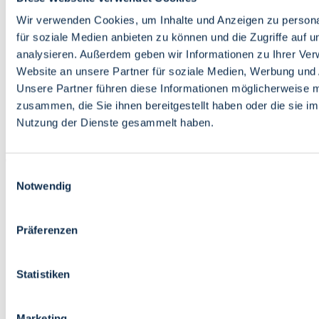
Bildung
Wirtschaft
Wir verwenden Cookies, um Inhalte und Anzeigen zu persona
Wissenschaft
für soziale Medien anbieten zu können und die Zugriffe auf 
Marktplatz
analysieren. Außerdem geben wir Informationen zu Ihrer Ve
Website an unsere Partner für soziale Medien, Werbung und 
Bremen barrierefrei
Login
Unsere Partner führen diese Informationen möglicherweise m
Leichte Sprache
zusammen, die Sie ihnen bereitgestellt haben oder die sie i
Zur Deutschen Gebärdensprache
Nutzung der Dienste gesammelt haben.
English
Einwilligungsauswahl
Notwendig
Präferenzen
Bremen barrierefrei
Login
Statistiken
Leichte Sprache
Zur Deutschen Gebärdensprache
English
Marketing