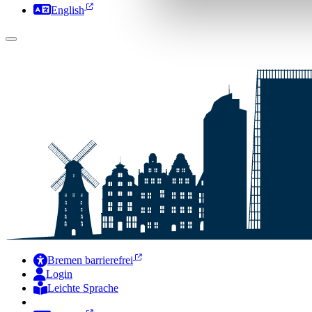
English
Bremen barrierefrei
Login
Leichte Sprache
Zur Deutschen Gebärdensprache