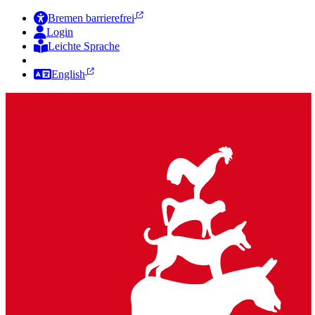
Bremen barrierefrei
Login
Leichte Sprache
Zur Deutschen Gebärdensprache
English