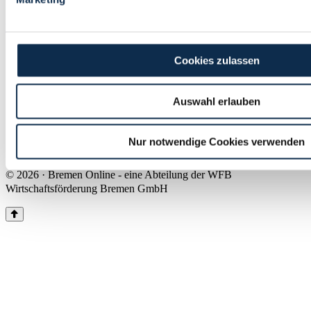
Land Bremen
Instagram
Pinterest
Facebook
Tiktok
Youtube
Impressum & Kontakt
Cookies zulassen
Barrierefreiheit
Produkte & Mediadaten
Presse
Auswahl erlauben
Über uns
Inhaltsübersicht
Nutzungsbedingungen
Nur notwendige Cookies verwenden
Datenschutz
© 2026 · Bremen Online - eine Abteilung der WFB
Wirtschaftsförderung Bremen GmbH