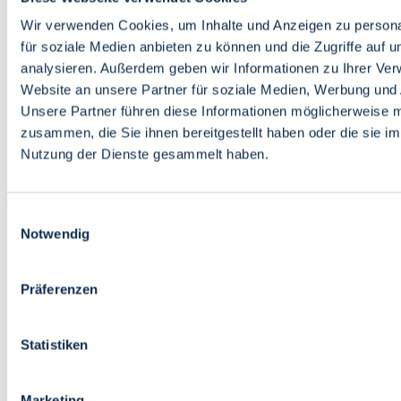
Bildung
Wirtschaft
Wir verwenden Cookies, um Inhalte und Anzeigen zu persona
Wissenschaft
für soziale Medien anbieten zu können und die Zugriffe auf 
Marktplatz
analysieren. Außerdem geben wir Informationen zu Ihrer Ve
Website an unsere Partner für soziale Medien, Werbung und 
Bremen barrierefrei
Login
Unsere Partner führen diese Informationen möglicherweise m
Leichte Sprache
zusammen, die Sie ihnen bereitgestellt haben oder die sie i
Zur Deutschen Gebärdensprache
Nutzung der Dienste gesammelt haben.
English
Einwilligungsauswahl
Notwendig
Präferenzen
Bremen barrierefrei
Login
Statistiken
Leichte Sprache
Zur Deutschen Gebärdensprache
English
Marketing