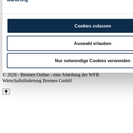
Land Bremen
Instagram
Pinterest
Facebook
Tiktok
Youtube
Impressum & Kontakt
Cookies zulassen
Barrierefreiheit
Produkte & Mediadaten
Presse
Auswahl erlauben
Über uns
Inhaltsübersicht
Nutzungsbedingungen
Nur notwendige Cookies verwenden
Datenschutz
© 2026 · Bremen Online - eine Abteilung der WFB
Wirtschaftsförderung Bremen GmbH