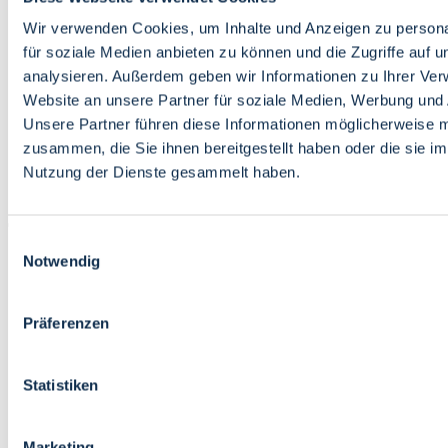
Bildung
Wirtschaft
Wir verwenden Cookies, um Inhalte und Anzeigen zu persona
Wissenschaft
für soziale Medien anbieten zu können und die Zugriffe auf 
Marktplatz
analysieren. Außerdem geben wir Informationen zu Ihrer Ve
Website an unsere Partner für soziale Medien, Werbung und 
Bremen barrierefrei
Login
Unsere Partner führen diese Informationen möglicherweise m
Leichte Sprache
zusammen, die Sie ihnen bereitgestellt haben oder die sie i
Zur Deutschen Gebärdensprache
Nutzung der Dienste gesammelt haben.
English
Einwilligungsauswahl
Notwendig
Präferenzen
Bremen barrierefrei
Login
Statistiken
Leichte Sprache
Zur Deutschen Gebärdensprache
English
Marketing