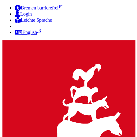
Bremen barrierefrei
Login
Leichte Sprache
Zur Deutschen Gebärdensprache
English