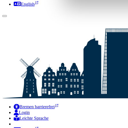
English
Bremen barrierefrei
Login
Leichte Sprache
Zur Deutschen Gebärdensprache