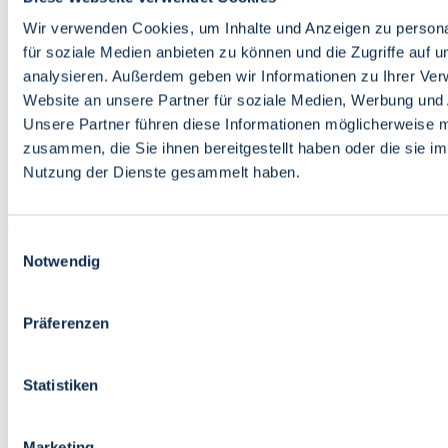
Bildung
Wirtschaft
Wir verwenden Cookies, um Inhalte und Anzeigen zu persona
Wissenschaft
für soziale Medien anbieten zu können und die Zugriffe auf 
Marktplatz
analysieren. Außerdem geben wir Informationen zu Ihrer Ve
Website an unsere Partner für soziale Medien, Werbung und 
Bremen barrierefrei
Login
Unsere Partner führen diese Informationen möglicherweise m
Leichte Sprache
zusammen, die Sie ihnen bereitgestellt haben oder die sie i
Zur Deutschen Gebärdensprache
Nutzung der Dienste gesammelt haben.
English
Einwilligungsauswahl
Notwendig
Präferenzen
Bremen barrierefrei
Login
Statistiken
Leichte Sprache
Zur Deutschen Gebärdensprache
English
Marketing