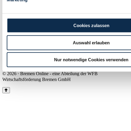
Land Bremen
Instagram
Pinterest
Facebook
Tiktok
Youtube
Impressum & Kontakt
Cookies zulassen
Barrierefreiheit
Produkte & Mediadaten
Presse
Auswahl erlauben
Über uns
Inhaltsübersicht
Nutzungsbedingungen
Nur notwendige Cookies verwenden
Datenschutz
© 2026 · Bremen Online - eine Abteilung der WFB
Wirtschaftsförderung Bremen GmbH