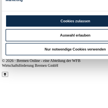
Land Bremen
Instagram
Pinterest
Facebook
Tiktok
Youtube
Impressum & Kontakt
Cookies zulassen
Barrierefreiheit
Produkte & Mediadaten
Presse
Auswahl erlauben
Über uns
Inhaltsübersicht
Nutzungsbedingungen
Nur notwendige Cookies verwenden
Datenschutz
© 2026 · Bremen Online - eine Abteilung der WFB
Wirtschaftsförderung Bremen GmbH