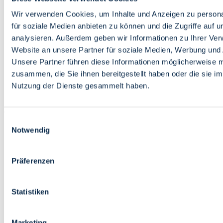
Bildung
Wirtschaft
Wir verwenden Cookies, um Inhalte und Anzeigen zu persona
Wissenschaft
für soziale Medien anbieten zu können und die Zugriffe auf 
Marktplatz
analysieren. Außerdem geben wir Informationen zu Ihrer Ve
Website an unsere Partner für soziale Medien, Werbung und 
Bremen barrierefrei
Login
Unsere Partner führen diese Informationen möglicherweise m
Leichte Sprache
zusammen, die Sie ihnen bereitgestellt haben oder die sie i
Zur Deutschen Gebärdensprache
Nutzung der Dienste gesammelt haben.
English
Einwilligungsauswahl
Notwendig
Präferenzen
Bremen barrierefrei
Login
Statistiken
Leichte Sprache
Zur Deutschen Gebärdensprache
English
Marketing