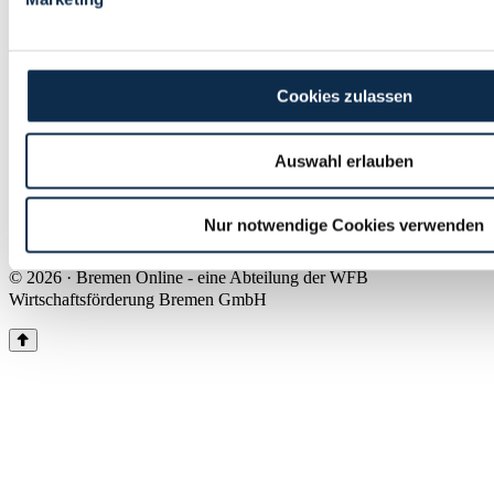
Land Bremen
Instagram
Pinterest
Facebook
Tiktok
Youtube
Impressum & Kontakt
Cookies zulassen
Barrierefreiheit
Produkte & Mediadaten
Presse
Auswahl erlauben
Über uns
Inhaltsübersicht
Nutzungsbedingungen
Nur notwendige Cookies verwenden
Datenschutz
© 2026 · Bremen Online - eine Abteilung der WFB
Wirtschaftsförderung Bremen GmbH