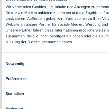
Bildung
Wirtschaft
Wir verwenden Cookies, um Inhalte und Anzeigen zu persona
Wissenschaft
für soziale Medien anbieten zu können und die Zugriffe auf 
Marktplatz
analysieren. Außerdem geben wir Informationen zu Ihrer Ve
Website an unsere Partner für soziale Medien, Werbung und 
Bremen barrierefrei
Login
Unsere Partner führen diese Informationen möglicherweise m
Leichte Sprache
zusammen, die Sie ihnen bereitgestellt haben oder die sie i
Zur Deutschen Gebärdensprache
Nutzung der Dienste gesammelt haben.
English
Einwilligungsauswahl
Notwendig
Präferenzen
Bremen barrierefrei
Login
Statistiken
Leichte Sprache
Zur Deutschen Gebärdensprache
English
Marketing