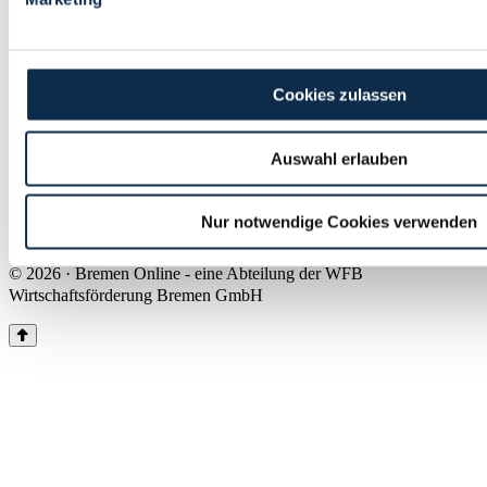
Land Bremen
Instagram
Pinterest
Facebook
Tiktok
Youtube
Impressum & Kontakt
Cookies zulassen
Barrierefreiheit
Produkte & Mediadaten
Presse
Auswahl erlauben
Über uns
Inhaltsübersicht
Nutzungsbedingungen
Nur notwendige Cookies verwenden
Datenschutz
© 2026 · Bremen Online - eine Abteilung der WFB
Wirtschaftsförderung Bremen GmbH