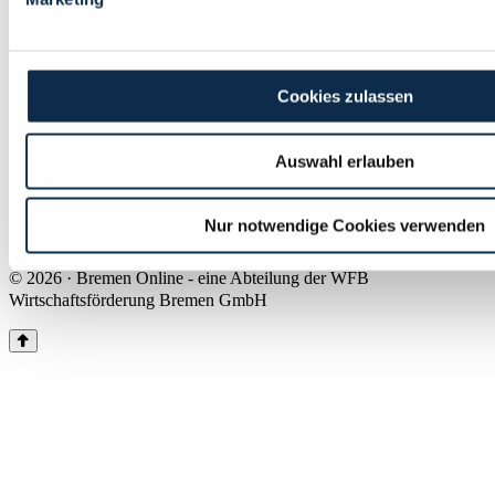
Land Bremen
Instagram
Pinterest
Facebook
Tiktok
Youtube
Impressum & Kontakt
Cookies zulassen
Barrierefreiheit
Produkte & Mediadaten
Presse
Auswahl erlauben
Über uns
Inhaltsübersicht
Nutzungsbedingungen
Nur notwendige Cookies verwenden
Datenschutz
© 2026 · Bremen Online - eine Abteilung der WFB
Wirtschaftsförderung Bremen GmbH