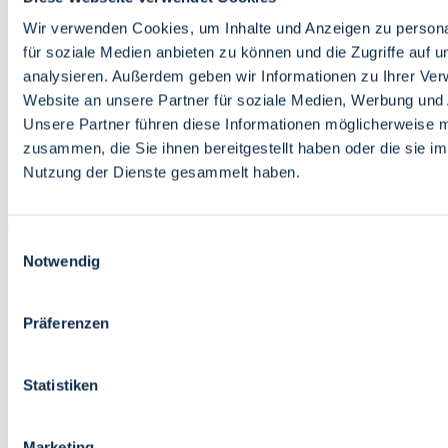
Bildung
Wirtschaft
Wir verwenden Cookies, um Inhalte und Anzeigen zu persona
Wissenschaft
für soziale Medien anbieten zu können und die Zugriffe auf 
Marktplatz
analysieren. Außerdem geben wir Informationen zu Ihrer Ve
Website an unsere Partner für soziale Medien, Werbung und 
Bremen barrierefrei
Login
Unsere Partner führen diese Informationen möglicherweise m
Leichte Sprache
zusammen, die Sie ihnen bereitgestellt haben oder die sie i
Zur Deutschen Gebärdensprache
Nutzung der Dienste gesammelt haben.
English
Einwilligungsauswahl
Notwendig
Präferenzen
Bremen barrierefrei
Login
Statistiken
Leichte Sprache
Zur Deutschen Gebärdensprache
English
Marketing