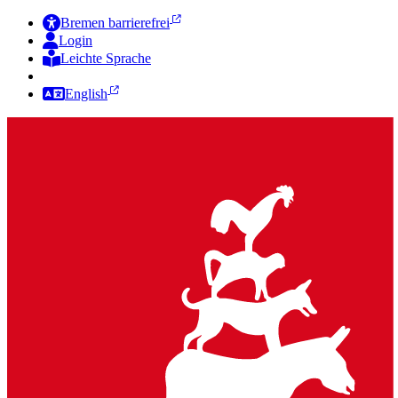
Bremen barrierefrei
Login
Leichte Sprache
Zur Deutschen Gebärdensprache
English