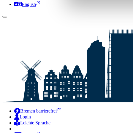
English
Bremen barrierefrei
Login
Leichte Sprache
Zur Deutschen Gebärdensprache