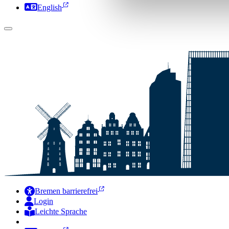
English
Bremen barrierefrei
Login
Leichte Sprache
Zur Deutschen Gebärdensprache