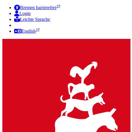
Bremen barrierefrei
Login
Leichte Sprache
Zur Deutschen Gebärdensprache
English