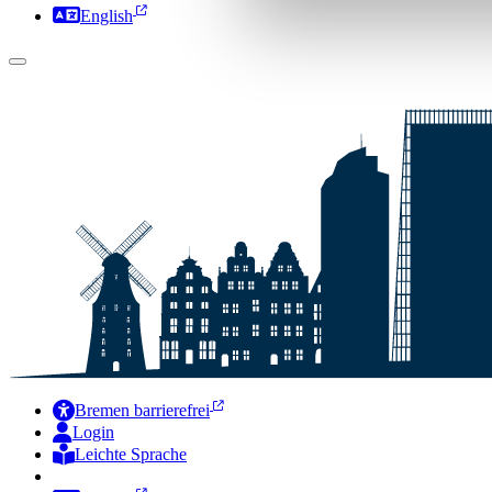
English
Bremen barrierefrei
Login
Leichte Sprache
Zur Deutschen Gebärdensprache