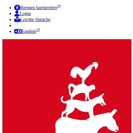
Bremen barrierefrei
Login
Leichte Sprache
Zur Deutschen Gebärdensprache
English