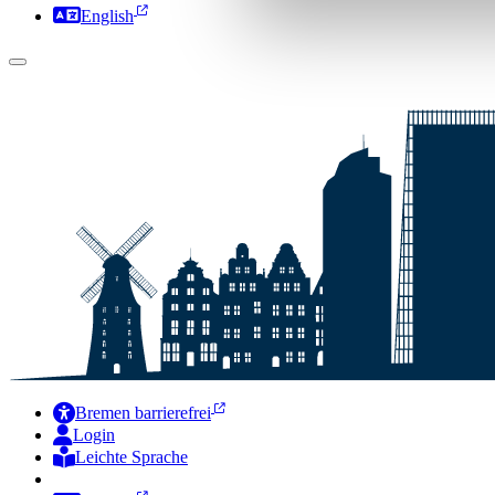
English
Bremen barrierefrei
Login
Leichte Sprache
Zur Deutschen Gebärdensprache