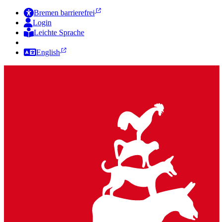
Bremen barrierefrei
Login
Leichte Sprache
Zur Deutschen Gebärdensprache
English