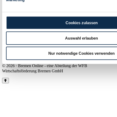
Land Bremen
Instagram
Pinterest
Facebook
Tiktok
Youtube
Impressum & Kontakt
Cookies zulassen
Barrierefreiheit
Produkte & Mediadaten
Presse
Auswahl erlauben
Über uns
Inhaltsübersicht
Nutzungsbedingungen
Nur notwendige Cookies verwenden
Datenschutz
© 2026 · Bremen Online - eine Abteilung der WFB
Wirtschaftsförderung Bremen GmbH