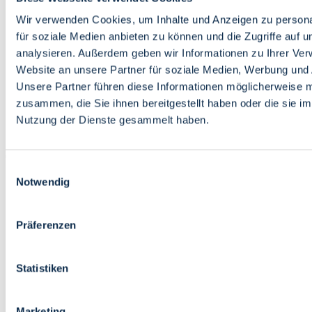
Bildung
Wirtschaft
Wir verwenden Cookies, um Inhalte und Anzeigen zu persona
Wissenschaft
für soziale Medien anbieten zu können und die Zugriffe auf 
Marktplatz
analysieren. Außerdem geben wir Informationen zu Ihrer Ve
Website an unsere Partner für soziale Medien, Werbung und 
Bremen barrierefrei
Login
Unsere Partner führen diese Informationen möglicherweise m
Leichte Sprache
zusammen, die Sie ihnen bereitgestellt haben oder die sie i
Zur Deutschen Gebärdensprache
Nutzung der Dienste gesammelt haben.
English
Einwilligungsauswahl
Notwendig
Präferenzen
Bremen barrierefrei
Login
Statistiken
Leichte Sprache
Zur Deutschen Gebärdensprache
English
Marketing