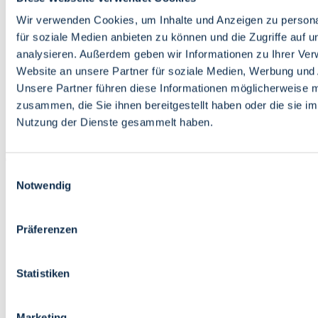
Bildung
Wirtschaft
Wir verwenden Cookies, um Inhalte und Anzeigen zu persona
Wissenschaft
für soziale Medien anbieten zu können und die Zugriffe auf 
Marktplatz
analysieren. Außerdem geben wir Informationen zu Ihrer Ve
Website an unsere Partner für soziale Medien, Werbung und 
Bremen barrierefrei
Login
Unsere Partner führen diese Informationen möglicherweise m
Leichte Sprache
zusammen, die Sie ihnen bereitgestellt haben oder die sie i
Zur Deutschen Gebärdensprache
Nutzung der Dienste gesammelt haben.
English
Einwilligungsauswahl
Notwendig
Präferenzen
Bremen barrierefrei
Login
Statistiken
Leichte Sprache
Zur Deutschen Gebärdensprache
English
Marketing