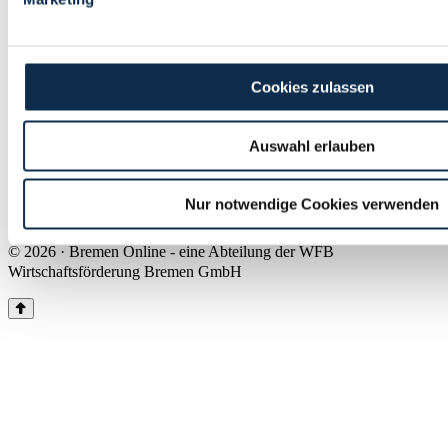
Land Bremen
Instagram
Pinterest
Facebook
Tiktok
Youtube
Impressum & Kontakt
Cookies zulassen
Barrierefreiheit
Produkte & Mediadaten
Presse
Auswahl erlauben
Über uns
Inhaltsübersicht
Nutzungsbedingungen
Nur notwendige Cookies verwenden
Datenschutz
© 2026 · Bremen Online - eine Abteilung der WFB
Wirtschaftsförderung Bremen GmbH