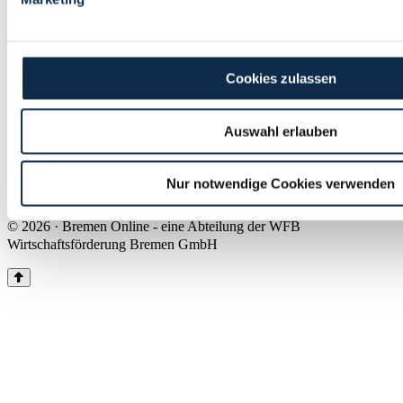
Land Bremen
Instagram
Pinterest
Facebook
Tiktok
Youtube
Impressum & Kontakt
Cookies zulassen
Barrierefreiheit
Produkte & Mediadaten
Presse
Auswahl erlauben
Über uns
Inhaltsübersicht
Nutzungsbedingungen
Nur notwendige Cookies verwenden
Datenschutz
© 2026 · Bremen Online - eine Abteilung der WFB
Wirtschaftsförderung Bremen GmbH