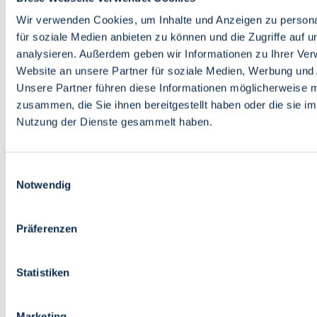
Bildung
Wirtschaft
Wir verwenden Cookies, um Inhalte und Anzeigen zu persona
Wissenschaft
für soziale Medien anbieten zu können und die Zugriffe auf 
Marktplatz
analysieren. Außerdem geben wir Informationen zu Ihrer Ve
Website an unsere Partner für soziale Medien, Werbung und 
Bremen barrierefrei
Login
Unsere Partner führen diese Informationen möglicherweise m
Leichte Sprache
zusammen, die Sie ihnen bereitgestellt haben oder die sie i
Zur Deutschen Gebärdensprache
Nutzung der Dienste gesammelt haben.
English
Einwilligungsauswahl
Notwendig
Präferenzen
Bremen barrierefrei
Login
Statistiken
Leichte Sprache
Zur Deutschen Gebärdensprache
English
Marketing