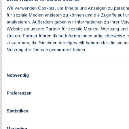
Bildung
Wirtschaft
Wir verwenden Cookies, um Inhalte und Anzeigen zu persona
Wissenschaft
für soziale Medien anbieten zu können und die Zugriffe auf 
Marktplatz
analysieren. Außerdem geben wir Informationen zu Ihrer Ve
Website an unsere Partner für soziale Medien, Werbung und 
Bremen barrierefrei
Login
Unsere Partner führen diese Informationen möglicherweise m
Leichte Sprache
zusammen, die Sie ihnen bereitgestellt haben oder die sie i
Zur Deutschen Gebärdensprache
Nutzung der Dienste gesammelt haben.
English
Einwilligungsauswahl
Notwendig
Präferenzen
Bremen barrierefrei
Login
Statistiken
Leichte Sprache
Zur Deutschen Gebärdensprache
English
Marketing