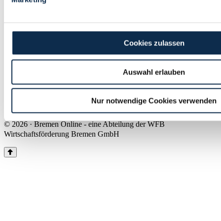
Land Bremen
Instagram
Pinterest
Facebook
Tiktok
Youtube
Impressum & Kontakt
Cookies zulassen
Barrierefreiheit
Produkte & Mediadaten
Presse
Auswahl erlauben
Über uns
Inhaltsübersicht
Nutzungsbedingungen
Nur notwendige Cookies verwenden
Datenschutz
© 2026 · Bremen Online - eine Abteilung der WFB
Wirtschaftsförderung Bremen GmbH