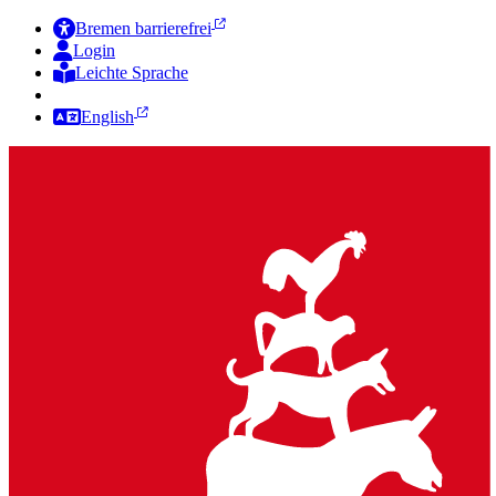
Bremen barrierefrei
Login
Leichte Sprache
Zur Deutschen Gebärdensprache
English