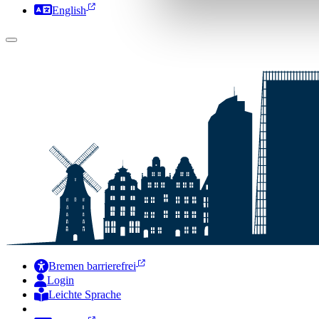
English
Bremen barrierefrei
Login
Leichte Sprache
Zur Deutschen Gebärdensprache