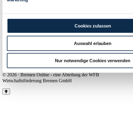
Land Bremen
Instagram
Pinterest
Facebook
Tiktok
Youtube
Impressum & Kontakt
Cookies zulassen
Barrierefreiheit
Produkte & Mediadaten
Presse
Auswahl erlauben
Über uns
Inhaltsübersicht
Nutzungsbedingungen
Nur notwendige Cookies verwenden
Datenschutz
© 2026 · Bremen Online - eine Abteilung der WFB
Wirtschaftsförderung Bremen GmbH