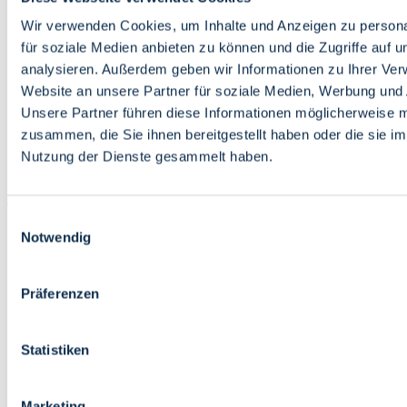
Bildung
Wirtschaft
Wir verwenden Cookies, um Inhalte und Anzeigen zu persona
Wissenschaft
für soziale Medien anbieten zu können und die Zugriffe auf 
Marktplatz
analysieren. Außerdem geben wir Informationen zu Ihrer Ve
Website an unsere Partner für soziale Medien, Werbung und 
Bremen barrierefrei
Login
Unsere Partner führen diese Informationen möglicherweise m
Leichte Sprache
zusammen, die Sie ihnen bereitgestellt haben oder die sie i
Zur Deutschen Gebärdensprache
Nutzung der Dienste gesammelt haben.
English
Einwilligungsauswahl
Notwendig
Präferenzen
Bremen barrierefrei
Login
Statistiken
Leichte Sprache
Zur Deutschen Gebärdensprache
English
Marketing