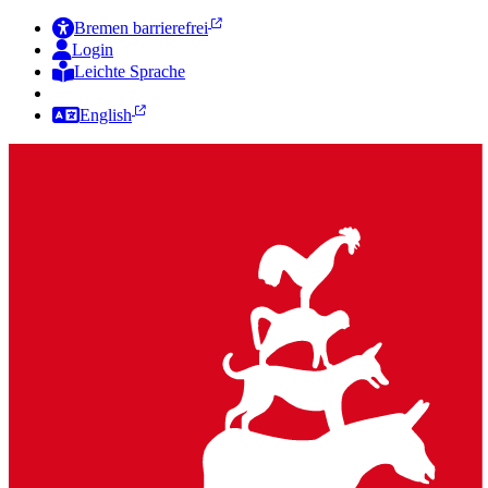
Bremen barrierefrei
Login
Leichte Sprache
Zur Deutschen Gebärdensprache
English