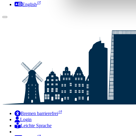
English
Bremen barrierefrei
Login
Leichte Sprache
Zur Deutschen Gebärdensprache