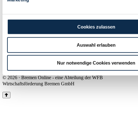
Land Bremen
Instagram
Pinterest
Facebook
Tiktok
Youtube
Impressum & Kontakt
Cookies zulassen
Barrierefreiheit
Produkte & Mediadaten
Presse
Auswahl erlauben
Über uns
Inhaltsübersicht
Nutzungsbedingungen
Nur notwendige Cookies verwenden
Datenschutz
© 2026 · Bremen Online - eine Abteilung der WFB
Wirtschaftsförderung Bremen GmbH