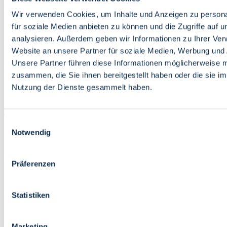
Bildung
Wirtschaft
Wir verwenden Cookies, um Inhalte und Anzeigen zu persona
Wissenschaft
für soziale Medien anbieten zu können und die Zugriffe auf 
Marktplatz
analysieren. Außerdem geben wir Informationen zu Ihrer Ve
Website an unsere Partner für soziale Medien, Werbung und 
Bremen barrierefrei
Login
Unsere Partner führen diese Informationen möglicherweise m
Leichte Sprache
zusammen, die Sie ihnen bereitgestellt haben oder die sie i
Zur Deutschen Gebärdensprache
Nutzung der Dienste gesammelt haben.
English
Einwilligungsauswahl
Notwendig
Präferenzen
Bremen barrierefrei
Login
Statistiken
Leichte Sprache
Zur Deutschen Gebärdensprache
English
Marketing