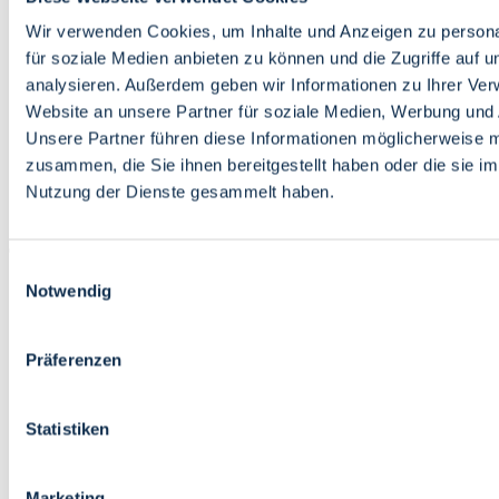
Bildung
Wirtschaft
Wir verwenden Cookies, um Inhalte und Anzeigen zu persona
Wissenschaft
für soziale Medien anbieten zu können und die Zugriffe auf 
Marktplatz
analysieren. Außerdem geben wir Informationen zu Ihrer Ve
Website an unsere Partner für soziale Medien, Werbung und 
Bremen barrierefrei
Login
Unsere Partner führen diese Informationen möglicherweise m
Leichte Sprache
zusammen, die Sie ihnen bereitgestellt haben oder die sie i
Zur Deutschen Gebärdensprache
Nutzung der Dienste gesammelt haben.
English
Einwilligungsauswahl
Notwendig
Präferenzen
Bremen barrierefrei
Login
Statistiken
Leichte Sprache
Zur Deutschen Gebärdensprache
English
Marketing