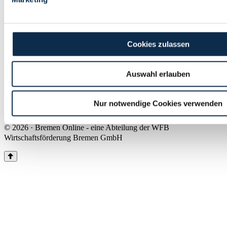
Land Bremen
Instagram
Pinterest
Facebook
Tiktok
Youtube
Impressum & Kontakt
Cookies zulassen
Barrierefreiheit
Produkte & Mediadaten
Presse
Auswahl erlauben
Über uns
Inhaltsübersicht
Nutzungsbedingungen
Nur notwendige Cookies verwenden
Datenschutz
© 2026 · Bremen Online - eine Abteilung der WFB
Wirtschaftsförderung Bremen GmbH