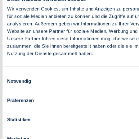
Bildung
Wirtschaft
Wir verwenden Cookies, um Inhalte und Anzeigen zu persona
Wissenschaft
für soziale Medien anbieten zu können und die Zugriffe auf 
Marktplatz
analysieren. Außerdem geben wir Informationen zu Ihrer Ve
Website an unsere Partner für soziale Medien, Werbung und 
Bremen barrierefrei
Login
Unsere Partner führen diese Informationen möglicherweise m
Leichte Sprache
zusammen, die Sie ihnen bereitgestellt haben oder die sie i
Zur Deutschen Gebärdensprache
Nutzung der Dienste gesammelt haben.
English
Einwilligungsauswahl
Notwendig
Präferenzen
Bremen barrierefrei
Login
Statistiken
Leichte Sprache
Zur Deutschen Gebärdensprache
English
Marketing