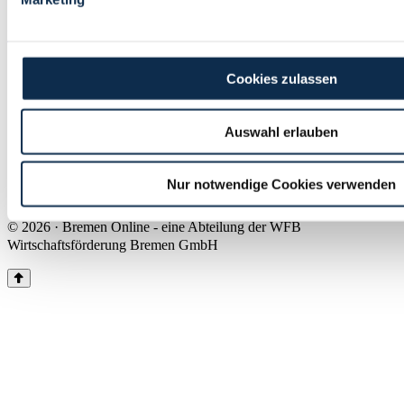
Land Bremen
Instagram
Pinterest
Facebook
Tiktok
Youtube
Impressum & Kontakt
Cookies zulassen
Barrierefreiheit
Produkte & Mediadaten
Presse
Auswahl erlauben
Über uns
Inhaltsübersicht
Nutzungsbedingungen
Nur notwendige Cookies verwenden
Datenschutz
© 2026 · Bremen Online - eine Abteilung der WFB
Wirtschaftsförderung Bremen GmbH