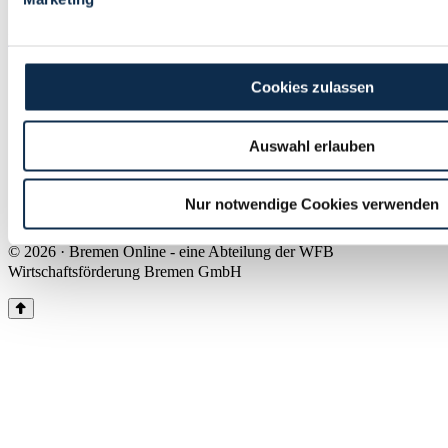
Land Bremen
Instagram
Pinterest
Facebook
Tiktok
Youtube
Impressum & Kontakt
Cookies zulassen
Barrierefreiheit
Produkte & Mediadaten
Presse
Auswahl erlauben
Über uns
Inhaltsübersicht
Nutzungsbedingungen
Nur notwendige Cookies verwenden
Datenschutz
© 2026 · Bremen Online - eine Abteilung der WFB
Wirtschaftsförderung Bremen GmbH