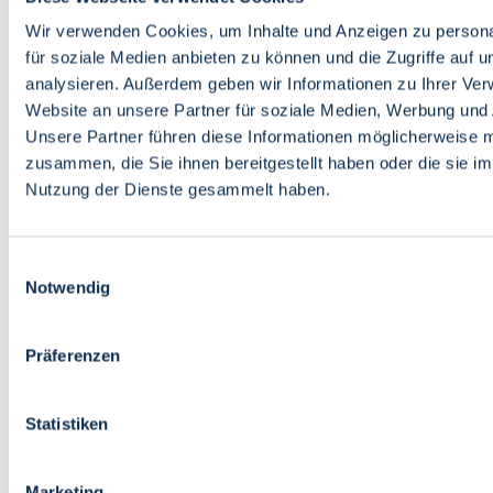
Bildung
Wirtschaft
Wir verwenden Cookies, um Inhalte und Anzeigen zu persona
Wissenschaft
für soziale Medien anbieten zu können und die Zugriffe auf 
Marktplatz
analysieren. Außerdem geben wir Informationen zu Ihrer Ve
Website an unsere Partner für soziale Medien, Werbung und 
Bremen barrierefrei
Login
Unsere Partner führen diese Informationen möglicherweise m
Leichte Sprache
zusammen, die Sie ihnen bereitgestellt haben oder die sie i
Zur Deutschen Gebärdensprache
Nutzung der Dienste gesammelt haben.
English
Einwilligungsauswahl
Notwendig
Präferenzen
Bremen barrierefrei
Login
Statistiken
Leichte Sprache
Zur Deutschen Gebärdensprache
English
Marketing