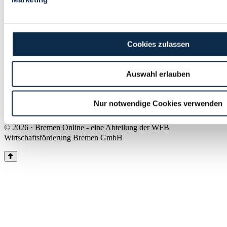
Land Bremen
Instagram
Pinterest
Facebook
Tiktok
Youtube
Impressum & Kontakt
Cookies zulassen
Barrierefreiheit
Produkte & Mediadaten
Presse
Auswahl erlauben
Über uns
Inhaltsübersicht
Nutzungsbedingungen
Nur notwendige Cookies verwenden
Datenschutz
© 2026 · Bremen Online - eine Abteilung der WFB
Wirtschaftsförderung Bremen GmbH