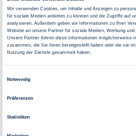
Bildung
Wirtschaft
Wir verwenden Cookies, um Inhalte und Anzeigen zu persona
Wissenschaft
für soziale Medien anbieten zu können und die Zugriffe auf 
Marktplatz
analysieren. Außerdem geben wir Informationen zu Ihrer Ve
Website an unsere Partner für soziale Medien, Werbung und 
Bremen barrierefrei
Login
Unsere Partner führen diese Informationen möglicherweise m
Leichte Sprache
zusammen, die Sie ihnen bereitgestellt haben oder die sie i
Zur Deutschen Gebärdensprache
Nutzung der Dienste gesammelt haben.
English
Einwilligungsauswahl
Notwendig
Präferenzen
Bremen barrierefrei
Login
Statistiken
Leichte Sprache
Zur Deutschen Gebärdensprache
English
Marketing